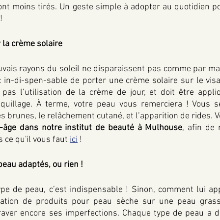
sont moins tirés. Un geste simple à adopter au quotidien p
! 
 la crème solaire 
auvais rayons du soleil ne disparaissent pas comme par magi
c in-di-spen-sable de porter une crème solaire sur le visa
pas l’utilisation de la crème de jour, et doit être appli
quillage. À terme, votre peau vous remerciera ! Vous s
s brunes, le relâchement cutané, et l’apparition de rides. V
i-âge dans notre institut de beauté à Mulhouse
, afin de 
 ce qu'il vous faut 
ici
 ! 
peau adaptés, ou rien ! 
ype de peau, c’est indispensable ! Sinon, comment lui app
ication de produits pour peau sèche sur une peau grass
graver encore ses imperfections. Chaque type de peau a d