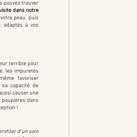
s pouvez trouver 
isite dans notre 
otre peau, puis 
t adaptés à vos 
ur terrible pour 
e, les impuretés 
même favoriser 
sa capacité de 
aussi causer une 
 paupières dans 
eption ! 
ofiter d’un soin 