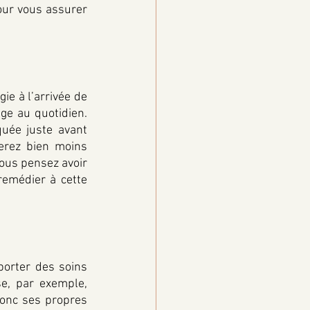
our vous assurer 
e à l’arrivée de 
ge au quotidien. 
quée juste avant 
erez bien moins 
ous pensez avoir 
remédier à cette 
orter des soins 
e, par exemple, 
onc ses propres 