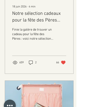
18 juin 2026
∙
4
min
Notre sélection cadeaux
pour la fête des Pères
2026
Finie la galère de trouver un
cadeau pour la fête des
Pères : voici notre sélection
d'idées cadeaux à choisir
sans sortir de chez vous, et
livré en 2 minutes top
chrono !
659
2
66