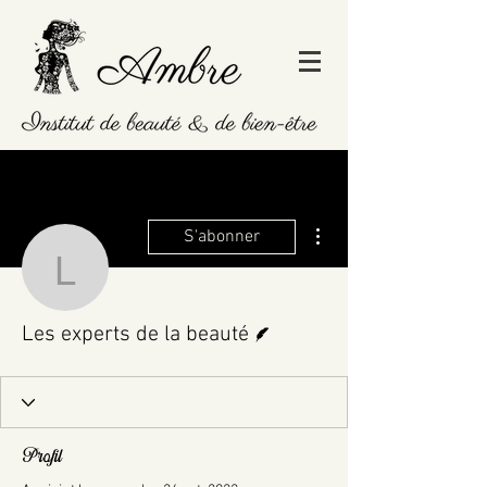
Plus d'actions
S'abonner
Les experts de la beaut
Écrivain
Les experts de la beauté
Profil