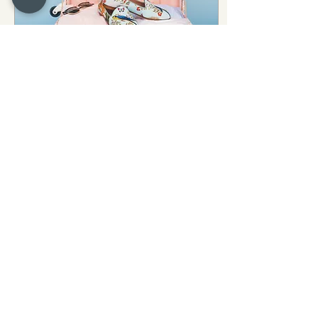
16 avr. 2026
∙
3
min
On déménage... et pas
n'importe où !
Une page se tourne pour
l'Institut Ambre... Et un
nouveau chapitre s'écrit
avec une Maison
mulhousienne de renommée
!
161
0
5