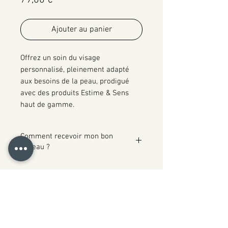
79,00 €
Ajouter au panier
Offrez un soin du visage
personnalisé, pleinement adapté
aux besoins de la peau, prodigué
avec des produits Estime & Sens
haut de gamme.
Comment recevoir mon bon
cadeau ?
Après achat et confirmation de
votre paiement en ligne, votre bon
cadeau vous sera envoyé en version
PDF sur l'adresse e-mail précisée
dans vos informations de contact. Il
vous suffira alors d'imprimer ce bon